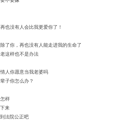
你要不要嫁
为再也没有人会比我更爱你了！
，除了你，再也没有人能走进我的生命了
，老这样也不是办法
的
当情人你愿意当我老婆吗
一辈子你怎么办？
会怎样
拿下来
们到法院公正吧