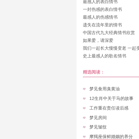
最感人的表白情书
一封伤感的表白情书
最感人的伤感情书
遗失在流年里的情书
中国古代九大经典情书欣赏
如果爱，请深爱
我们一起长大慢慢变老 一起
老
史上最感人的歌名情书
精选阅读：
梦见食用臭黄油
12生肖中关于马的故事
工作重在责任读后感
梦见房间
梦见皱纹
摩羯座保鲜婚姻的养分