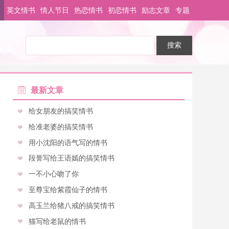
英文情书
情人节日
热恋情书
初恋情书
励志文章
专题
最新文章
给女朋友的搞笑情书
给准老婆的搞笑情书
用小沈阳的语气写的情书
段誉写给王语嫣的搞笑情书
一不小心吻了你
至尊宝给紫霞仙子的情书
高玉兰给猪八戒的搞笑情书
猫写给老鼠的情书