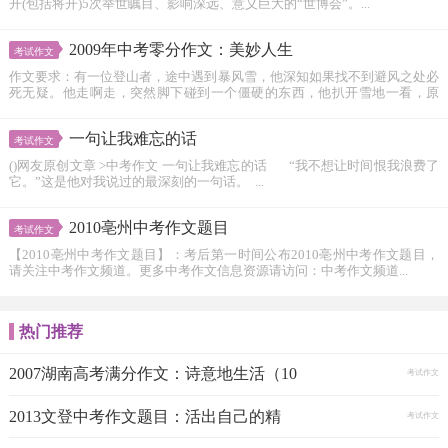
开(包括将开)5次举世瞩目、影响深远、意义巨大的“世博会”。...
2009年中考零分作文：美妙人生
考试作文
作文要求：有一位登山者，途中遇到暴风雪，他深知如果找不到避风之处必
死无疑。他走啊走，突然脚下碰到一个僵硬的东西，他扒开雪地一看，原
来...
一句让我难忘的话
考试作文
()网友原创文章 >中考作文 一句让我难忘的话 “我不想让时间恨我浪费了
它。”这是他对我说过的最深刻的一句话。 ...
2010亳州中考作文题目
考试作文
【2010亳州中考作文题目】：考后第一时间公布2010亳州中考作文题目，
请关注中考作文频道。更多中考作文信息资源请访问：中考作文频道...
热门推荐
2007湖南高考满分作文：诗意地生活（10
考试作文
2013文登中考作文题目：活出自己的精
考试作文