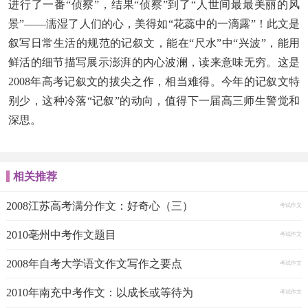
进行了一番“侦察”，结果“侦察”到了“人世间最最美丽的风
景”——濡湿了人们的心，美得如“花蕊中的一滴露”！此文是
叙写日常生活的规范的记叙文，能在“尺水”中“兴波”，能用
鲜活的细节描写展示澎湃的内心波澜，读来意味无穷。这是
2008年高考记叙文的拔尖之作，相当难得。今年的记叙文特
别少，这种冷落“记叙”的动向，值得下一届高三师生警觉和
深思。
相关推荐
2008江苏高考满分作文：好奇心（三）
考试作文
2010亳州中考作文题目
考试作文
2008年自考大学语文作文写作之要点
考试作文
2010年南充中考作文：以成长或等待为
考试作文