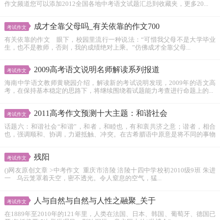
作文频道您可以添加2012全国各地中考语文试题汇总到收藏夹，更多20...
成才全靠父母吗_有关依靠的作文700
考试作文
有关依靠的作文 眼下，校园里流行一种说法：“可惜我父母不是大学毕业
生，也不是教师，否则，我的成绩绝对上乘。”仿佛成才全靠父母...
2009高考语文说明名师解读系列报道
考试作文
海南中学语文教师黄晓园介绍，解读新的考试说明发现，2009年的语文高
考，在保持基本稳定的思路下，将继续围绕着试题能力考查进行命题上的...
2011高考作文预测十大主题：和谐社会
考试作文
话题六：和谐社会“和谐”，和者，和睦也，有和衷共济之意；谐者，相合
也，强调顺和、协调，力避抵触、冲突。在古希腊语中原意是将不同的事物
连接...
残阳
考试作文
()网友原创文章 >中考作文 重庆市涪陵 涪陵十四中学校初2010级9班 朱进
一 乌云笼罩着天空，密不透光。令人窒息的空气，猛...
人与自然与自然与人性之融聚_关于
考试作文
在1889年至2010年的121年里，人类在法国、日本、韩国、葡萄牙、德国已