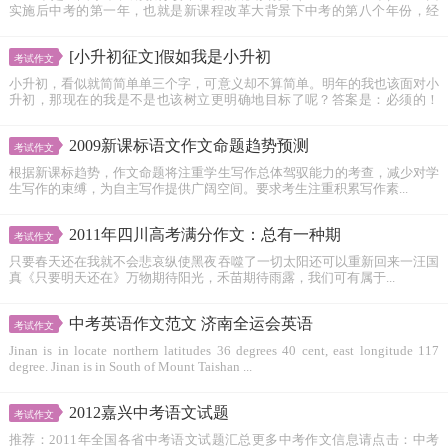
实施后中考的第一年，也就是新课程改革大背景下中考的第八个年份，经
过...
[小升初征文]假如我是小升初
考试作文
小升初，看似就简简单单三个字，可意义却不算简单。明年的我也该面对小
升初，那现在的我是不是也该树立更明确地目标了呢？答案是：必须的！
因...
2009新课标语文作文命题趋势预测
考试作文
根据新课标趋势，作文命题将注重学生写作总体驾驭能力的考查，减少对学
生写作的束缚，为自主写作提供广阔空间。要求考生注重积累写作素...
2011年四川高考满分作文：总有一种期
考试作文
只要春天还在我就不会悲哀纵使黑夜吞噬了一切太阳还可以重新回来一汪国
真《只要明天还在》万物期待阳光，禾苗期待雨露，我们可有属于...
中考英语作文范文 济南全运会英语
考试作文
Jinan is in locate northern latitudes 36 degrees 40 cent, east longitude 117
degree. Jinan is in South of Mount Taishan ...
2012嘉兴中考语文试题
考试作文
推荐：2011年全国各省中考语文试题汇总更多中考作文信息请点击：中考