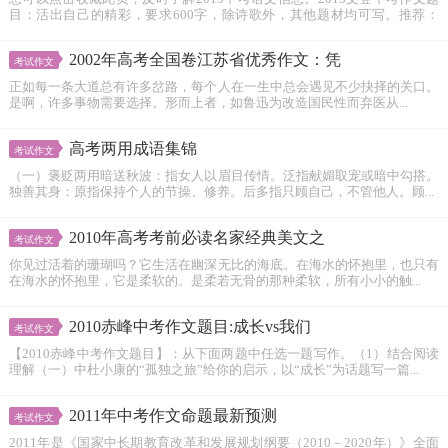
目：活出自己的精彩，要求600字，除诗歌外，其他题材均可写。推荐：
2012...
2002年高考全国卷江苏省优秀作文：凭
考试作文
正如每一条大道总有许多岔路，每个人在一生中总会遇见不少抉择的关口。
是啊，许多事物需要选择。形而上者，如鲁迅为改造国民性而弃医从...
高考两用成语集锦
考试作文
（一）褒贬两用暗送秋波：指女人以眉目传情。泛指献媚取宠或暗中勾搭。
独善其身：原指保持个人的节操、修养。后多指只顾自己，不管他人。顾...
2010年高考考前必读名家经典美文之
考试作文
你见过活着的珊瑚吗？它生活在幽深无比的海底。在海水的怀抱里，也只有
在海水的怀抱里，它是柔软的。是柔若无骨的那种柔软，所有小小的触...
2010赤峰中考作文题目:成长vs我们
考试作文
【2010赤峰中考作文题目】：从下面两题中任选一题写作。（1）结合阅读
理解（一）中杜小康的“孤独之旅”给你的启示，以“成长”为话题写一篇...
2011年中考作文命题最新预测
考试作文
2011年是《国家中长期教育改革和发展规划纲要（2010－2020年）》全面