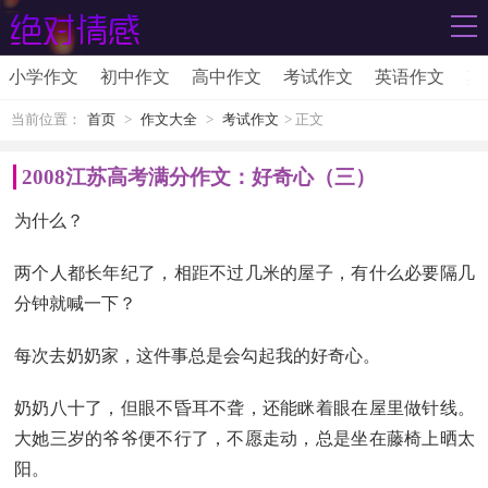
小学作文
初中作文
高中作文
考试作文
英语作文
其
当前位置：
首页
>
作文大全
>
考试作文
> 正文
2008江苏高考满分作文：好奇心（三）
为什么？
两个人都长年纪了，相距不过几米的屋子，有什么必要隔几
分钟就喊一下？
每次去奶奶家，这件事总是会勾起我的好奇心。
奶奶八十了，但眼不昏耳不聋，还能眯着眼在屋里做针线。
大她三岁的爷爷便不行了，不愿走动，总是坐在藤椅上晒太
阳。