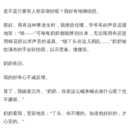
是不是只要有人答应便好呢？我好奇地继续想。
那好。再有这种事发生时，我便捂住嘴，学爷爷的声音迟缓
地答：“唉——”可每每奶奶都能辨别出来，无论我用布还是
用棉花捂以求声音的逼真。“细丫头在这儿捣乱……”奶奶皱
纹满布的手会轻拍我，以示责备。微微笑。
奶奶依旧。
我的好奇心不减反增。
算了，我破釜沉舟。“奶奶，你老这么喊来喊去做什么呢？也
不嫌烦。”
奶奶看我，宽容地笑：“丫头，你不懂的。知道他好好的，才
心安的。”